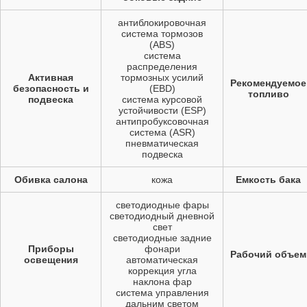
антиблокировочная
система тормозов
(ABS)
система
распределения
Активная
тормозных усилий
Рекомендуемое
безопасность и
(EBD)
топливо
подвеска
система курсовой
устойчивости (ESP)
антипробуксовочная
система (ASR)
пневматическая
подвеска
Обивка салона
кожа
Емкость бака
светодиодные фары
светодиодный дневной
свет
светодиодные задние
Приборы
фонари
Рабочий объем
освещения
автоматическая
коррекция угла
наклона фар
система управления
дальним светом