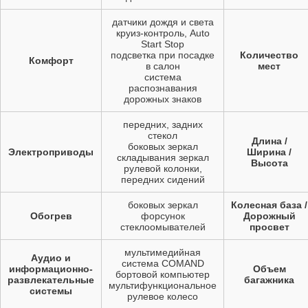
датчики дождя и света
круиз-контроль, Auto
Start Stop
подсветка при посадке
Количество
Комфорт
в салон
мест
система
распознавания
дорожных знаков
передних, задних
стекол
Длина /
боковых зеркал
Электроприводы
Ширина /
складывания зеркал
Высота
рулевой колонки,
передних сидений
боковых зеркал
Колесная база /
Обогрев
форсунок
Дорожный
стеклоомывателей
просвет
мультимедийная
Аудио и
система COMAND
информационно-
Объем
бортовой компьютер
развлекательные
багажника
мультифункциональное
системы
рулевое колесо