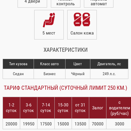
4 двери
контроль
автомат
5 мест
Салон кожа
ХАРАКТЕРИСТИКИ
Тип кузова
Класс авто
Цвет
Двигатель, лс
Седан
Бизнес
Чёрный
249 л.с.
ТАРИФ СТАНДАРТНЫЙ (СУТОЧНЫЙ ЛИМИТ 250 КМ.)
с
1-2
3-6
7-14
15-30
от 31
Залог
водителем
суток
суток
суток
суток
суток
(руб/час)
20000
19950
17500
15000
13500
70000
3000