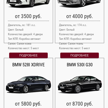
от 3500 руб.
от 4000 руб.
Двигатель, лс: 181 л.с.
Двигатель, лс: 174 л.с.
Цвет: Белый
Цвет: Белый
Количество дверей: 4 двери
Количество дверей: 4 двери
Тип КПП: Коробка автомат
Тип КПП: Коробка автомат
Салон: Салон кожа
Салон: Салон ткань
Количество мест: 5 мест
Количество мест: 5 мест
ПОДРОБНЕЕ
ПОДРОБНЕЕ
BMW 528I XDRIVE
BMW 530I G30
от 5800 руб.
от 8700 руб.