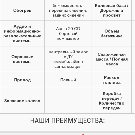
боковых зеркал
Колесная база /
Обогрев
передних сидений,
Дорожный
задних сидений
просвет
Аудио и
Audio 20 CD
информационно-
Объем
бортовой
развлекательные
багажника
компьютер
системы
центральный замок
Снаряженная
Охранные
с ДУ
масса / Полная
системы
иммобилайзер
масса
сигнализация
Расход
Привод
Полный
топлива
Коробка
передач /
Запасное колесо
-
Количество
передач
НАШИ ПРЕИМУЩЕСТВА: