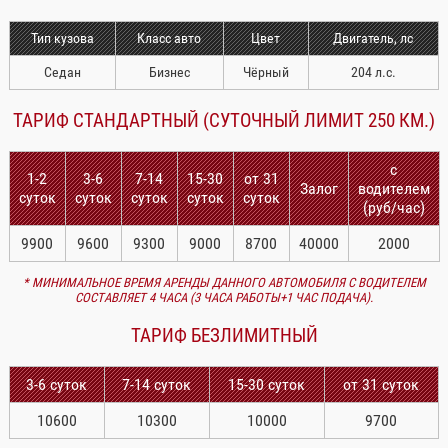
Тип кузова
Класс авто
Цвет
Двигатель, лс
Седан
Бизнес
Чёрный
204 л.с.
ТАРИФ СТАНДАРТНЫЙ (СУТОЧНЫЙ ЛИМИТ 250 КМ.)
с
1-2
3-6
7-14
15-30
от 31
Залог
водителем
суток
суток
суток
суток
суток
(руб/час)
9900
9600
9300
9000
8700
40000
2000
* МИНИМАЛЬНОЕ ВРЕМЯ АРЕНДЫ ДАННОГО АВТОМОБИЛЯ С ВОДИТЕЛЕМ
СОСТАВЛЯЕТ 4 ЧАСА (3 ЧАСА РАБОТЫ+1 ЧАС ПОДАЧА).
ТАРИФ БЕЗЛИМИТНЫЙ
3-6 суток
7-14 суток
15-30 суток
от 31 суток
10600
10300
10000
9700