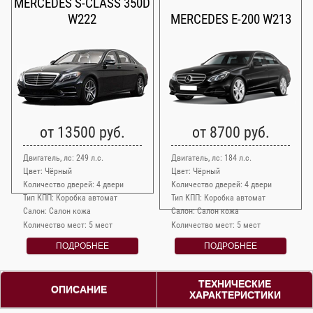
MERCEDES S-CLASS 350D
W222
MERCEDES E-200 W213
от 13500 руб.
от 8700 руб.
Двигатель, лс: 249 л.с.
Двигатель, лс: 184 л.с.
Цвет: Чёрный
Цвет: Чёрный
Количество дверей: 4 двери
Количество дверей: 4 двери
Тип КПП: Коробка автомат
Тип КПП: Коробка автомат
Салон: Салон кожа
Салон: Салон кожа
Количество мест: 5 мест
Количество мест: 5 мест
ПОДРОБНЕЕ
ПОДРОБНЕЕ
ТЕХНИЧЕСКИЕ
ОПИСАНИЕ
ХАРАКТЕРИСТИКИ